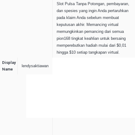
Slot Pulsa Tanpa Potongan, pembayaran,
dan spesies yang ingin Anda pertaruhkan
pada klaim Anda sebelum membuat
keputusan akhir. Memancing virtual
memungkinkan pemancing dari semua
pion168 tingkat keahlian untuk bersaing
memperebutkan hadiah mulai dari $0,01
hingga $10 setiap tangkapan virtual.
Display
lendysaktiawan
Name