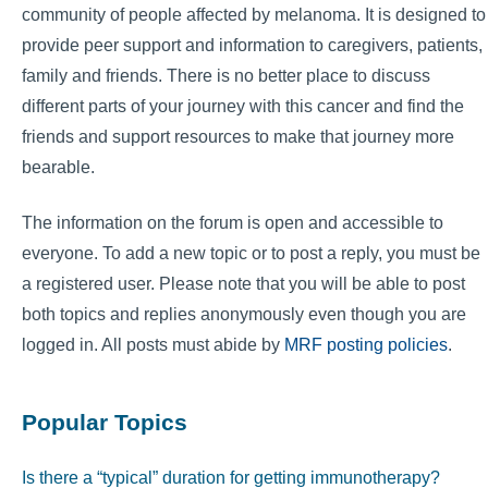
community of people affected by melanoma. It is designed to
provide peer support and information to caregivers, patients,
family and friends. There is no better place to discuss
different parts of your journey with this cancer and find the
friends and support resources to make that journey more
bearable.
The information on the forum is open and accessible to
everyone. To add a new topic or to post a reply, you must be
a registered user. Please note that you will be able to post
both topics and replies anonymously even though you are
logged in. All posts must abide by
MRF posting policies
.
Popular Topics
Is there a “typical” duration for getting immunotherapy?