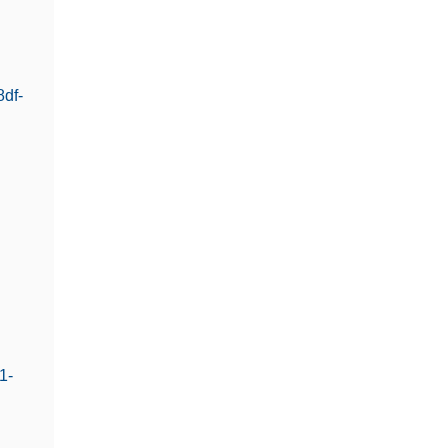
8df-
1-