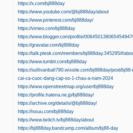
https://x.com/bj888day
https://www.youtube.com/@bj888day/about
https://www.pinterest.com/bj888day/
https://vimeo.com/bj888day
https://www.blogger.com/profile/00645013806545494
https://gravatar.com/bj888day
https://talk.plesk.com/members/bj888day.345295/#abo
https://www.tumblr.com/bj888day
https://sullivanball780.wixsite.com/bj888day/post/bj88
cai-ca-cuoc-dang-cap-so-1-chau-a-nam-2024
https://www.openstreetmap.org/user/bj888day
https://profile.hatena.ne.jp/bj888day/
https://archive.org/details/@bj888day/
https://issuu.com/bj888day
https://www.twitch.tv/bj888day/about
https://bj888day.bandcamp.com/album/bj88-day