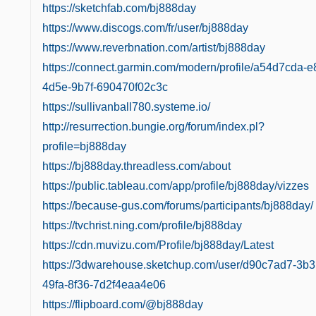
https://sketchfab.com/bj888day
https://www.discogs.com/fr/user/bj888day
https://www.reverbnation.com/artist/bj888day
https://connect.garmin.com/modern/profile/a54d7cda-e
4d5e-9b7f-690470f02c3c
https://sullivanball780.systeme.io/
http://resurrection.bungie.org/forum/index.pl?
profile=bj888day
https://bj888day.threadless.com/about
https://public.tableau.com/app/profile/bj888day/vizzes
https://because-gus.com/forums/participants/bj888day/
https://tvchrist.ning.com/profile/bj888day
https://cdn.muvizu.com/Profile/bj888day/Latest
https://3dwarehouse.sketchup.com/user/d90c7ad7-3b3
49fa-8f36-7d2f4eaa4e06
https://flipboard.com/@bj888day