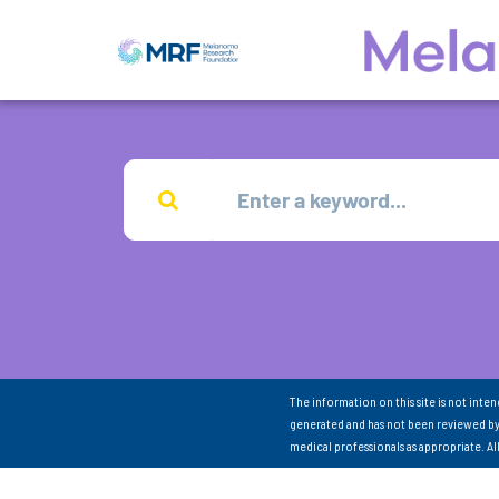
The information on this site is not inte
generated and has not been reviewed by
medical professionals as appropriate. A