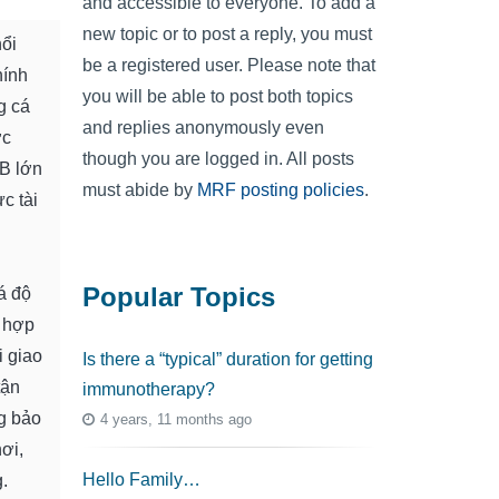
and accessible to everyone. To add a
new topic or to post a reply, you must
nổi
be a registered user. Please note that
hính
you will be able to post both topics
g cá
and replies anonymously even
ớc
though you are logged in. All posts
LB lớn
must abide by
MRF posting policies
.
c tài
Popular Topics
á độ
, hợp
i giao
Is there a “typical” duration for getting
tận
immunotherapy?
ng bảo
4 years, 11 months ago
ơi,
Hello Family…
.