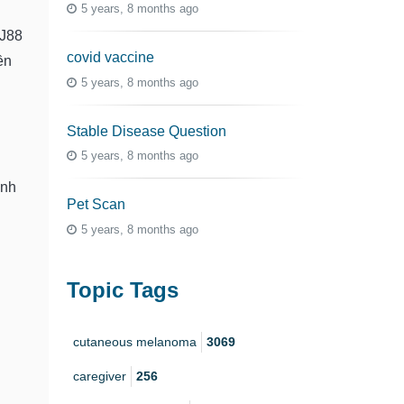
5 years, 8 months ago
BJ88
covid vaccine
ền
5 years, 8 months ago
Stable Disease Question
5 years, 8 months ago
ành
Pet Scan
5 years, 8 months ago
Topic Tags
cutaneous melanoma
3069
caregiver
256