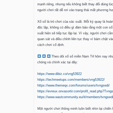
mạnh riêng, nhưng nếu không biết thay đổi đúng lúc
người chơi rất dễ rơi vào trạng thái mất phương h
Xổ số là trò chơi của xác suất. Mỗi kỳ quay là hoà
độc lập, không có điều gì đảm bảo rằng một con số
xuất hiện sẽ tiếp tục lặp lại. Vì vậy, người chơi cầ
quan sát và điều chỉnh liên tục thay vì bám chặt v
cách chơi cố định.
Theo dõi xổ số miền Nam T4 hôm nay nh
chóng và chính xác tại đây:
https://www.dibiz.co/vng53922
https://techmeetups.com/members/vng53922/
https://www.themeqx.com/forums/users/tvngsedi/
https://evreux.onvasortir.com/profil_read.php?Tvng
https://www.wastcommunity.eu/it/members/tvngsedi
Một người chơi thông minh luôn biết nhìn lại chiến