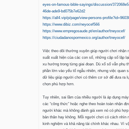
eyes-on-famous-bible-sayings/discussion/372068e5
46de-ade9-bd075b7e62d2
https://all4.vip/p/page/view-persons-profile?id=9603
https://www.dibiz.com/neyocef566
https://www.empregosaude.pt/en/author/tneyocef/
https://ciudadanospormexico.org/author/tneyocef/
Việc theo dõi thường xuyên giúp người chơi nhận r
suất xuất hiện của các con số, những cặp số lặp lạ
xu hướng trong từng giai đoạn. Dù xổ số vẫn phụ t
phần lớn vào yếu tố ngẫu nhiên, nhưng việc quan s
dữ liệu giúp người chơi có thêm cơ sở để đưa ra l
chọn phù hợp hơn.
Tuy nhiên, sai lầm của nhiều người là áp dụng má
các “công thức” hoặc nghe theo hoàn toàn nhận đị
người khác mà không đánh giá xem nó có phù hợp
bản thân hay không. Mỗi người chơi có cách nhìn 
kinh nghiệm và khả năng tài chính khác nhau. Vì vậ