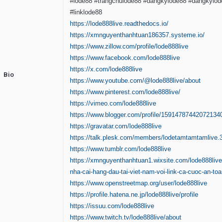
#lode88 #trangchulode88 #dangkylode88 #dangkylod
#linklode88
https://lode888live.readthedocs.io/
https://xmnguyenthanhtuan186357.systeme.io/
https://www.zillow.com/profile/lode888live
https://www.facebook.com/lode888live
https://x.com/lode888live
Bio
https://www.youtube.com/@lode888live/about
https://www.pinterest.com/lode888live/
https://vimeo.com/lode888live
https://www.blogger.com/profile/15914787442072134
https://gravatar.com/lode888live
https://talk.plesk.com/members/lodetamtamtamlive.
https://www.tumblr.com/lode888live
https://xmnguyenthanhtuan1.wixsite.com/lode888live
nha-cai-hang-dau-tai-viet-nam-voi-link-ca-cuoc-an-to
https://www.openstreetmap.org/user/lode888live
https://profile.hatena.ne.jp/lode888live/profile
https://issuu.com/lode888live
https://www.twitch.tv/lode888live/about