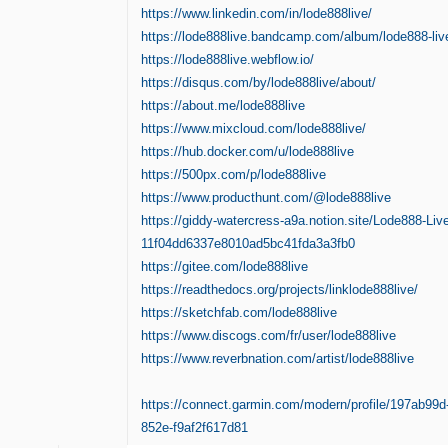
https://www.linkedin.com/in/lode888live/
https://lode888live.bandcamp.com/album/lode888-liv
https://lode888live.webflow.io/
https://disqus.com/by/lode888live/about/
https://about.me/lode888live
https://www.mixcloud.com/lode888live/
https://hub.docker.com/u/lode888live
https://500px.com/p/lode888live
https://www.producthunt.com/@lode888live
https://giddy-watercress-a9a.notion.site/Lode888-Liv
11f04dd6337e8010ad5bc41fda3a3fb0
https://gitee.com/lode888live
https://readthedocs.org/projects/linklode888live/
https://sketchfab.com/lode888live
https://www.discogs.com/fr/user/lode888live
https://www.reverbnation.com/artist/lode888live
https://connect.garmin.com/modern/profile/197ab99d
852e-f9af2f617d81