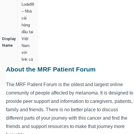
Lode88
– Nhà
cái
hàng
đầu tại
Display
Việt
Name
Nam
với
link cá
cược
About the MRF Patient Forum
an
toàn
The MRF Patient Forum is the oldest and largest online
community of people affected by melanoma. It is designed to
provide peer support and information to caregivers, patients,
family and friends. There is no better place to discuss
different parts of your journey with this cancer and find the
friends and support resources to make that journey more