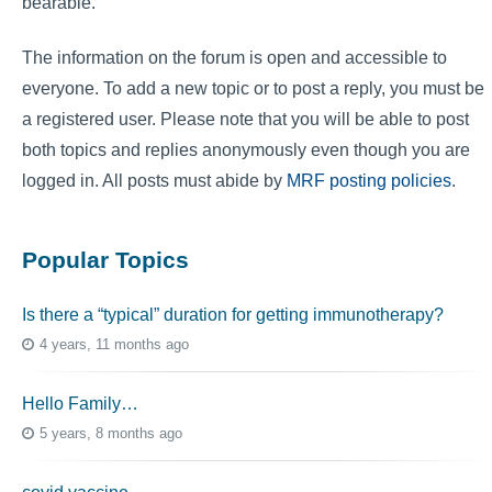
bearable.
The information on the forum is open and accessible to
everyone. To add a new topic or to post a reply, you must be
a registered user. Please note that you will be able to post
both topics and replies anonymously even though you are
logged in. All posts must abide by
MRF posting policies
.
Popular Topics
Is there a “typical” duration for getting immunotherapy?
4 years, 11 months ago
Hello Family…
5 years, 8 months ago