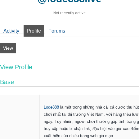
Not recently active
Activity
Profile
Forums
View
View Profile
Base
Lode888
là một trong những nhà cái cá cược thu hú
chơi nhất tại thị trường Việt Nam, với hàng triệu lượ
ngày. Tuy nhiên, người chơi thường gặp tình trạng g
truy cập hoặc bị chặn link, đặc biệt vào giờ cao điể
xuất hiện của nhiều trang web giả mạo.