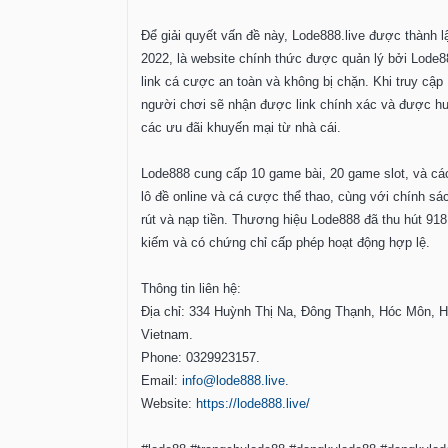
Để giải quyết vấn đề này, Lode888.live được thành 
2022, là website chính thức được quản lý bởi Lode8
link cá cược an toàn và không bị chặn. Khi truy cập 
người chơi sẽ nhận được link chính xác và được h
các ưu đãi khuyến mại từ nhà cái.
Lode888 cung cấp 10 game bài, 20 game slot, và cá
lô đề online và cá cược thể thao, cùng với chính sá
rút và nạp tiền. Thương hiệu Lode888 đã thu hút 918
kiếm và có chứng chỉ cấp phép hoạt động hợp lệ.
Thông tin liên hệ:
Địa chỉ: 334 Huỳnh Thị Na, Đông Thạnh, Hóc Môn, H
Vietnam.
Phone: 0329923157.
Email:
info@lode888.live
.
Website:
https://lode888.live/