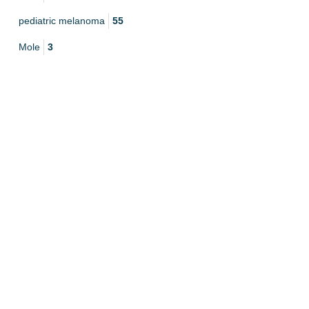
pediatric melanoma
55
Mole
3