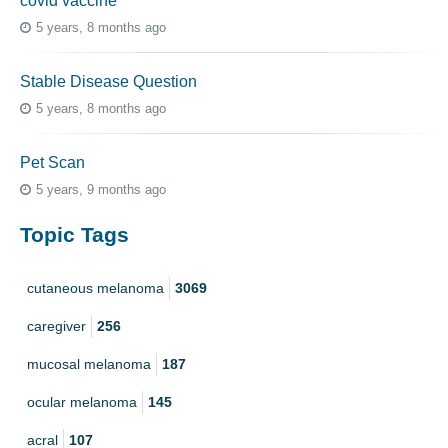
covid vaccine
5 years, 8 months ago
Stable Disease Question
5 years, 8 months ago
Pet Scan
5 years, 9 months ago
Topic Tags
cutaneous melanoma
3069
caregiver
256
mucosal melanoma
187
ocular melanoma
145
acral
107