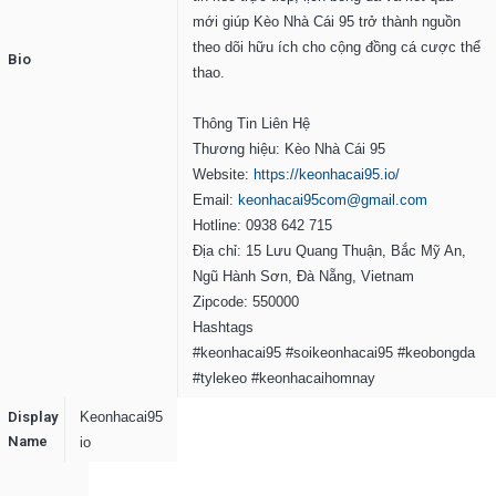
mới giúp Kèo Nhà Cái 95 trở thành nguồn
theo dõi hữu ích cho cộng đồng cá cược thể
Bio
thao.
Thông Tin Liên Hệ
Thương hiệu: Kèo Nhà Cái 95
Website:
https://keonhacai95.io/
Email:
keonhacai95com@gmail.com
Hotline: 0938 642 715
Địa chỉ: 15 Lưu Quang Thuận, Bắc Mỹ An,
Ngũ Hành Sơn, Đà Nẵng, Vietnam
Zipcode: 550000
Hashtags
#keonhacai95 #soikeonhacai95 #keobongda
#tylekeo #keonhacaihomnay
Display
Keonhacai95
Name
io