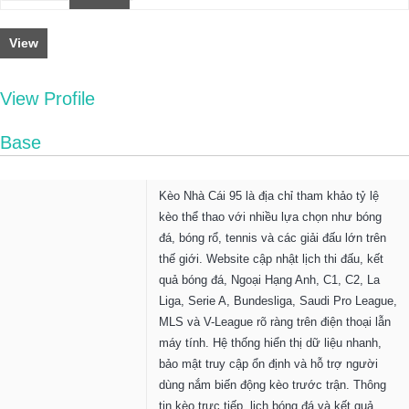
View
View Profile
Base
Kèo Nhà Cái 95 là địa chỉ tham khảo tỷ lệ
kèo thể thao với nhiều lựa chọn như bóng
đá, bóng rổ, tennis và các giải đấu lớn trên
thế giới. Website cập nhật lịch thi đấu, kết
quả bóng đá, Ngoại Hạng Anh, C1, C2, La
Liga, Serie A, Bundesliga, Saudi Pro League,
MLS và V-League rõ ràng trên điện thoại lẫn
máy tính. Hệ thống hiển thị dữ liệu nhanh,
bảo mật truy cập ổn định và hỗ trợ người
dùng nắm biến động kèo trước trận. Thông
tin kèo trực tiếp, lịch bóng đá và kết quả