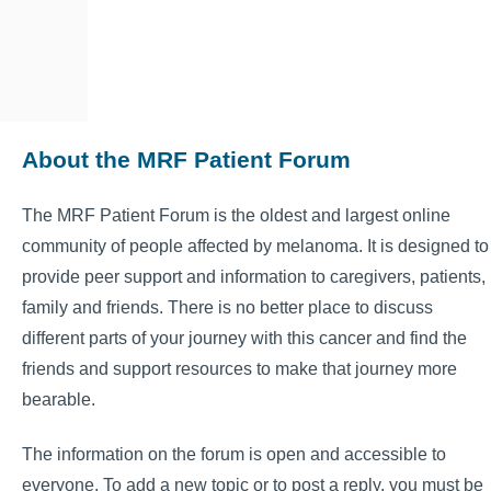
About the MRF Patient Forum
The MRF Patient Forum is the oldest and largest online
community of people affected by melanoma. It is designed to
provide peer support and information to caregivers, patients,
family and friends. There is no better place to discuss
different parts of your journey with this cancer and find the
friends and support resources to make that journey more
bearable.
The information on the forum is open and accessible to
everyone. To add a new topic or to post a reply, you must be