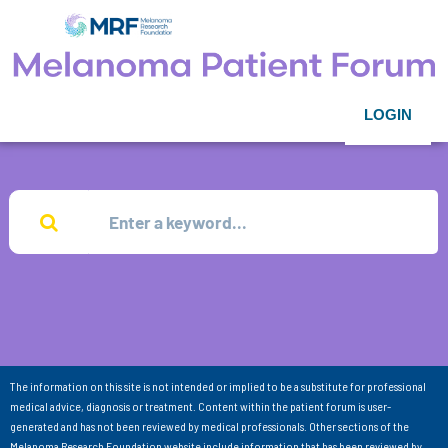
LOGIN
The information on this site is not intended or implied to be a substitute for professional
medical advice, diagnosis or treatment. Content within the patient forum is user-
generated and has not been reviewed by medical professionals. Other sections of the
Melanoma Research Foundation website include information that has been reviewed by