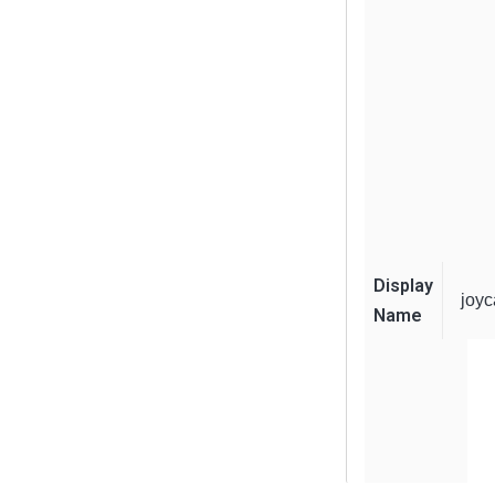
Display
joyc
Name