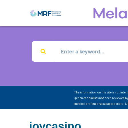
The information on this site is not inte
generated and has not been reviewed by
medical professionals as appropriate. A
joycasino