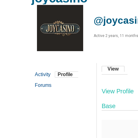
@joycasi
Active 2 years, 11 month
View
Activity
Profile
Forums
View Profile
Base