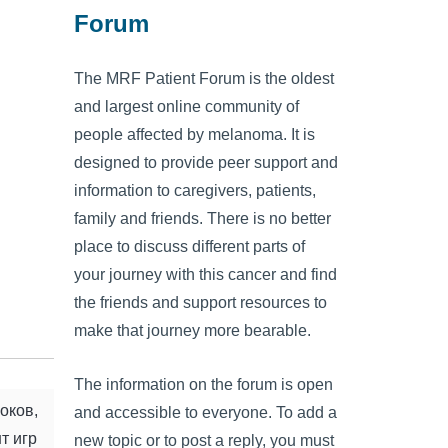
Forum
The MRF Patient Forum is the oldest
and largest online community of
people affected by melanoma. It is
designed to provide peer support and
information to caregivers, patients,
family and friends. There is no better
place to discuss different parts of
your journey with this cancer and find
the friends and support resources to
make that journey more bearable.
The information on the forum is open
оков,
and accessible to everyone. To add a
т игр
new topic or to post a reply, you must