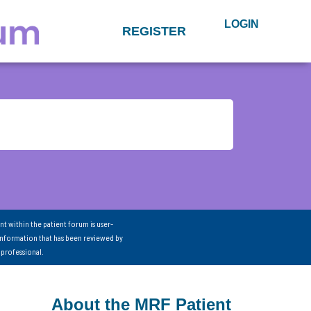
LOGIN
REGISTER
nt within the patient forum is user-
information that has been reviewed by
 professional.
About the MRF Patient