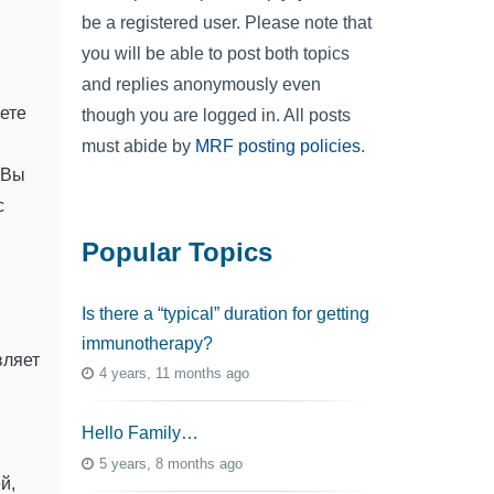
be a registered user. Please note that
you will be able to post both topics
and replies anonymously even
аете
though you are logged in. All posts
must abide by
MRF posting policies
.
 Вы
с
Popular Topics
Is there a “typical” duration for getting
immunotherapy?
вляет
4 years, 11 months ago
Hello Family…
5 years, 8 months ago
й,