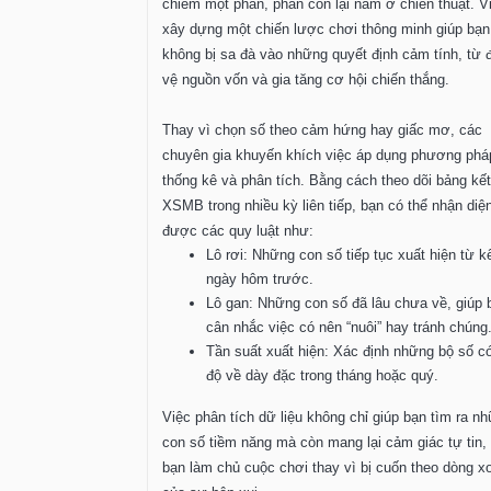
chiếm một phần, phần còn lại nằm ở chiến thuật. V
xây dựng một chiến lược chơi thông minh giúp bạn
không bị sa đà vào những quyết định cảm tính, từ 
vệ nguồn vốn và gia tăng cơ hội chiến thắng.
Thay vì chọn số theo cảm hứng hay giấc mơ, các
chuyên gia khuyến khích việc áp dụng phương phá
thống kê và phân tích. Bằng cách theo dõi bảng kế
XSMB trong nhiều kỳ liên tiếp, bạn có thể nhận diệ
được các quy luật như:
Lô rơi: Những con số tiếp tục xuất hiện từ k
ngày hôm trước.
Lô gan: Những con số đã lâu chưa về, giúp 
cân nhắc việc có nên “nuôi” hay tránh chúng
Tần suất xuất hiện: Xác định những bộ số c
độ về dày đặc trong tháng hoặc quý.
Việc phân tích dữ liệu không chỉ giúp bạn tìm ra n
con số tiềm năng mà còn mang lại cảm giác tự tin, 
bạn làm chủ cuộc chơi thay vì bị cuốn theo dòng x