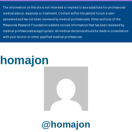
The information on this site is not intended or implied to be a substitute for professional
medical advice, diagnosis or treatment. Content within the patient forum is user-
generated and has not been reviewed by medical professionals. Other sections of the
Melanoma Research Foundation website include information that has been reviewed by
medical professionals as appropriate. All medical decisions should be made in consultation
with your doctor or other qualified medical professional.
homajon
@homajon