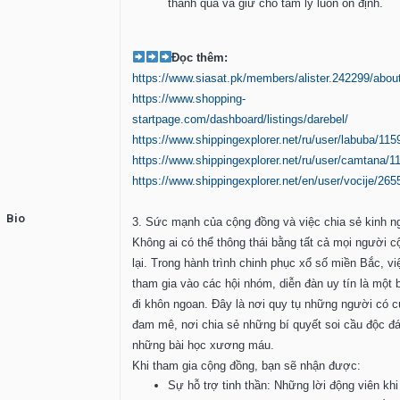
thành quả và giữ cho tâm lý luôn ổn định.
Đọc thêm:
https://www.siasat.pk/members/alister.242299/abou
https://www.shopping-
startpage.com/dashboard/listings/darebel/
https://www.shippingexplorer.net/ru/user/labuba/115
https://www.shippingexplorer.net/ru/user/camtana/1
https://www.shippingexplorer.net/en/user/vocije/265
Bio
3. Sức mạnh của cộng đồng và việc chia sẻ kinh n
Không ai có thể thông thái bằng tất cả mọi người c
lại. Trong hành trình chinh phục xổ số miền Bắc, vi
tham gia vào các hội nhóm, diễn đàn uy tín là một
đi khôn ngoan. Đây là nơi quy tụ những người có 
đam mê, nơi chia sẻ những bí quyết soi cầu độc đ
những bài học xương máu.
Khi tham gia cộng đồng, bạn sẽ nhận được:
Sự hỗ trợ tinh thần: Những lời động viên khi