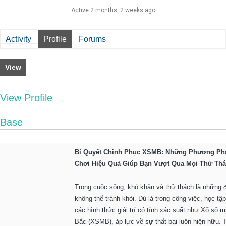
Active 2 months, 2 weeks ago
Activity
Profile
Forums
View
View Profile
Base
Bí Quyết Chinh Phục XSMB: Những Phương Ph
Chơi Hiệu Quả Giúp Bạn Vượt Qua Mọi Thử Th
Trong cuộc sống, khó khăn và thử thách là những 
không thể tránh khỏi. Dù là trong công việc, học tậ
các hình thức giải trí có tính xác suất như Xổ số m
Bắc (XSMB), áp lực về sự thất bại luôn hiện hữu. 