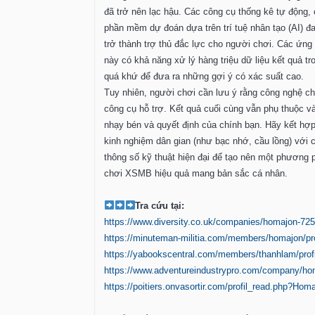
đã trở nên lạc hậu. Các công cụ thống kê tự động,
phần mềm dự đoán dựa trên trí tuệ nhân tạo (AI) đ
trở thành trợ thủ đắc lực cho người chơi. Các ứng
này có khả năng xử lý hàng triệu dữ liệu kết quả tr
quá khứ để đưa ra những gợi ý có xác suất cao.
Tuy nhiên, người chơi cần lưu ý rằng công nghệ chỉ
công cụ hỗ trợ. Kết quả cuối cùng vẫn phụ thuộc v
nhạy bén và quyết định của chính bạn. Hãy kết hợ
kinh nghiệm dân gian (như bạc nhớ, cầu lồng) với 
thông số kỹ thuật hiện đại để tạo nên một phương 
chơi XSMB hiệu quả mang bản sắc cá nhân.
Tra cứu tại:
https://www.diversity.co.uk/companies/homajon-72
https://minuteman-militia.com/members/homajon/pro
https://yabookscentral.com/members/thanhlam/profi
https://www.adventureindustrypro.com/company/ho
https://poitiers.onvasortir.com/profil_read.php?Hom