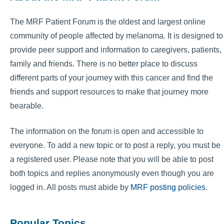
The MRF Patient Forum is the oldest and largest online
community of people affected by melanoma. It is designed to
provide peer support and information to caregivers, patients,
family and friends. There is no better place to discuss
different parts of your journey with this cancer and find the
friends and support resources to make that journey more
bearable.
The information on the forum is open and accessible to
everyone. To add a new topic or to post a reply, you must be
a registered user. Please note that you will be able to post
both topics and replies anonymously even though you are
logged in. All posts must abide by
MRF posting policies
.
Popular Topics