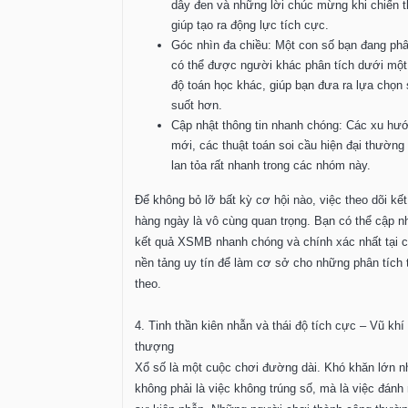
dây đen và những lời chúc mừng khi chiến 
giúp tạo ra động lực tích cực.
Góc nhìn đa chiều: Một con số bạn đang ph
có thể được người khác phân tích dưới một
độ toán học khác, giúp bạn đưa ra lựa chọn
suốt hơn.
Cập nhật thông tin nhanh chóng: Các xu hư
mới, các thuật toán soi cầu hiện đại thườn
lan tỏa rất nhanh trong các nhóm này.
Để không bỏ lỡ bất kỳ cơ hội nào, việc theo dõi kế
hàng ngày là vô cùng quan trọng. Bạn có thể cập n
kết quả XSMB nhanh chóng và chính xác nhất tại 
nền tảng uy tín để làm cơ sở cho những phân tích 
theo.
4. Tinh thần kiên nhẫn và thái độ tích cực – Vũ khí 
thượng
Xổ số là một cuộc chơi đường dài. Khó khăn lớn n
không phải là việc không trúng số, mà là việc đánh