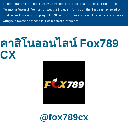
generated and has not been reviewed by medical professionals. Other sections of the
Melanoma Research Foundation website include information that has been reviewed by
medical professionals as appropriate. All medical decisions should be made in consultation
with your doctor or other qualified medical professional.
คาสิโนออนไลน์ Fox789
CX
@fox789cx