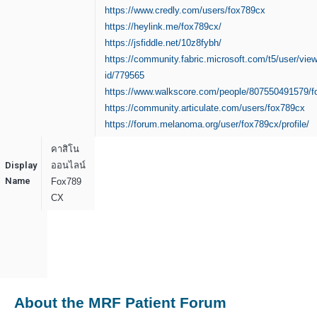
https://www.credly.com/users/fox789cx
https://heylink.me/fox789cx/
https://jsfiddle.net/10z8fybh/
https://community.fabric.microsoft.com/t5/user/view
id/779565
https://www.walkscore.com/people/807550491579/
https://community.articulate.com/users/fox789cx
https://forum.melanoma.org/user/fox789cx/profile/
คาสิโน
Display
ออนไลน์
Name
Fox789
CX
About the MRF Patient Forum