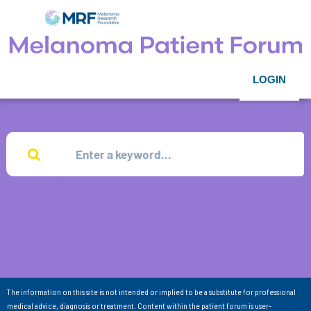
LOGIN
The information on this site is not intended or implied to be a substitute for professional
medical advice, diagnosis or treatment. Content within the patient forum is user-