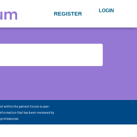
LOGIN
REGISTER
nt within the patient forum is user-
information that has been reviewed by
 professional.