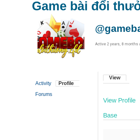
Game bài đổi thư
@gameba
Active 2 years, 8 months
View
Activity
Profile
Forums
View Profile
Base