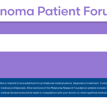
nded or implied to be a substitute for professional medical advice, diagnosis or treatment. Conte
 medical professionals. Other sections of the Melanoma Research Foundation website include 
ll medical decisions should be made in consultation with your doctor or other qualified medical