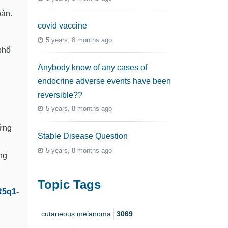
oán.
covid vaccine
5 years, 8 months ago
phổ
Anybody know of any cases of
endocrine adverse events have been
reversible??
5 years, 8 months ago
 ứng
Stable Disease Question
5 years, 8 months ago
ng
Topic Tags
R5q1-
cutaneous melanoma
3069