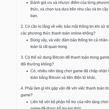
Đánh giá ưu và nhược điểm của từng phươn
thức, và chọn lựa dựa trên nhu cầu và tin cậy
bạn.
2.
Có cần lo lắng về việc bảo mật thông tin khi sử 
các phương thức thanh toán online không?
Đúng vậy, và việc đảm bảo thông tin cá nhân
toàn là rất quan trọng.
3.
Có thể sử dụng Bitcoin để thanh toán trong game
đổi thưởng không?
Có, nhiều nền tảng chơi game đã chấp nhận 
toán bằng Bitcoin và tiền điện tử khác.
4.
Phải làm gì khi gặp vấn đề với việc thanh toán tr
game?
Liên hệ với bộ phận hỗ trợ của nền tảng chơi
game để được hỗ trợ kịp thời.