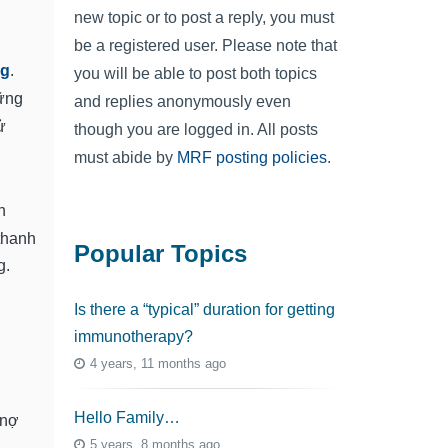
new topic or to post a reply, you must
be a registered user. Please note that
ng
.
you will be able to post both topics
hững
and replies anonymously even
ử
though you are logged in. All posts
must abide by
MRF posting policies
.
n
thanh
Popular Topics
g.
Is there a “typical” duration for getting
immunotherapy?
4 years, 11 months ago
Hello Family…
 nợ
5 years, 8 months ago