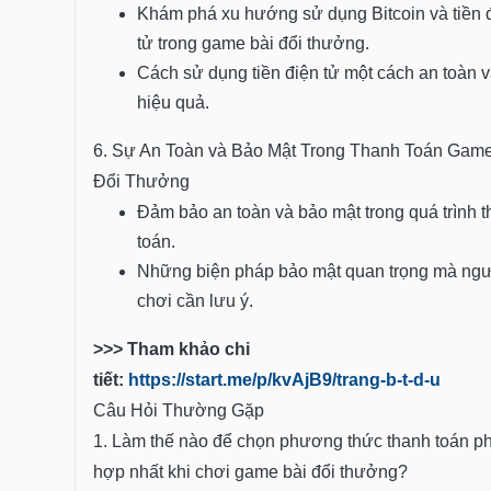
Khám phá xu hướng sử dụng Bitcoin và tiền 
tử trong game bài đổi thưởng.
Cách sử dụng tiền điện tử một cách an toàn 
hiệu quả.
6.
Sự An Toàn và Bảo Mật Trong Thanh Toán Game
Đổi Thưởng
Đảm bảo an toàn và bảo mật trong quá trình 
toán.
Những biện pháp bảo mật quan trọng mà ng
chơi cần lưu ý.
>>> Tham khảo chi
tiết:
https://start.me/p/kvAjB9/trang-b-t-d-u
Câu Hỏi Thường Gặp
1.
Làm thế nào để chọn phương thức thanh toán p
hợp nhất khi chơi game bài đổi thưởng?