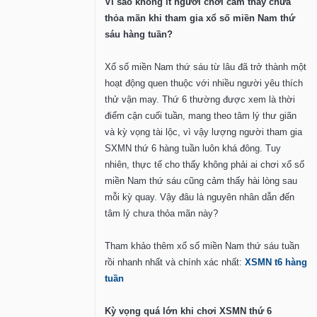
Vì sao không ít người chơi cảm thấy chưa
thỏa mãn khi tham gia xổ số miền Nam thứ
sáu hàng tuần?
Xổ số miền Nam thứ sáu từ lâu đã trở thành một
hoạt động quen thuộc với nhiều người yêu thích
thử vận may. Thứ 6 thường được xem là thời
điểm cận cuối tuần, mang theo tâm lý thư giãn
và kỳ vọng tài lộc, vì vậy lượng người tham gia
SXMN thứ 6 hàng tuần luôn khá đông. Tuy
nhiên, thực tế cho thấy không phải ai chơi xổ số
miền Nam thứ sáu cũng cảm thấy hài lòng sau
mỗi kỳ quay. Vậy đâu là nguyên nhân dẫn đến
tâm lý chưa thỏa mãn này?
Tham khảo thêm xổ số miền Nam thứ sáu tuần
rồi nhanh nhất và chính xác nhất:
XSMN t6 hàng
tuần
Kỳ vọng quá lớn khi chơi XSMN thứ 6