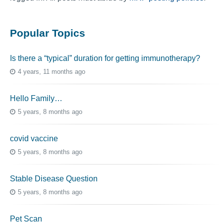
Popular Topics
Is there a “typical” duration for getting immunotherapy?
4 years, 11 months ago
Hello Family…
5 years, 8 months ago
covid vaccine
5 years, 8 months ago
Stable Disease Question
5 years, 8 months ago
Pet Scan