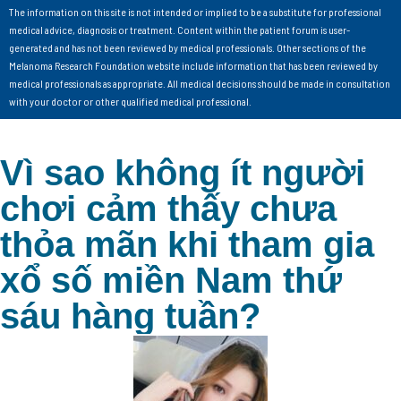
The information on this site is not intended or implied to be a substitute for professional
medical advice, diagnosis or treatment. Content within the patient forum is user-
generated and has not been reviewed by medical professionals. Other sections of the
Melanoma Research Foundation website include information that has been reviewed by
medical professionals as appropriate. All medical decisions should be made in consultation
with your doctor or other qualified medical professional.
Vì sao không ít người
chơi cảm thấy chưa
thỏa mãn khi tham gia
xổ số miền Nam thứ
sáu hàng tuần?